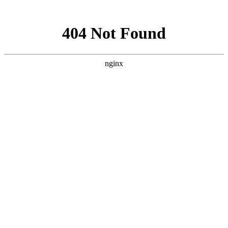
网站地图
网站地图
请登录
注册
微信登录
二维码
查看手机网站
收藏本站
服务分类
我的资料
公司注册
百越财税
BAIYUE ACCOUNTING
首页
代理记账
关于我们
公司注册
财税百科
业务领域
资质办理
联系我们
业
有限公司注册
代理记账
务
领
知识产权
域